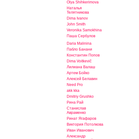
Olya Shihkerimova
Наталья
Телятникова
Dima Ivanov
John Smith
Veronika Samokhina
Паша Сербулов
Daria Malinina
Пабло Банани
Константин Попов
Dima Voitkevič
Лилиана Валаш
Артем Бойко
Алексей Белавин
Need Pro
akk kka
Dmitriy Grushko
Рина Рай
Станислав
Авраменко
Ринат Ягафаров
Виктория Потолкова
Иван Иванович
Александр