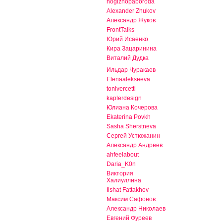
nogizhopaboroda
Alexander Zhukov
Александр Жуков
FrontTalks
Юрий Исаенко
Кира Зацаринина
Виталий Дудка
Ильдар Чуракаев
Elenaalekseeva
tonivercetti
kaplerdesign
Юлиана Кочерова
Ekaterina Povkh
Sasha Sherstneva
Сергей Устюжанин
Александр Андреев
ahfeelabout
Daria_K0n
Виктория
Халиуллина
Ilshat Fattakhov
Максим Сафонов
Александр Николаев
Евгений Фуреев