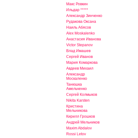
Макс Ровкин
Ильдар *****
Александр Зинченко
Рудакова Оксана
Наиль Абясов
Alex Moskalenko
Анастасия Иванова
Victor Stepanov
Влад Имашев
Сергей Иванов
Мария Комаркова
Авдеев Михаил
Александр
Москаленко
Танюшка
Амельченко
Сергей Колмыков
Nikita Karsten
Кристина
Мельникова
Кирилл Грошков
Андрей Мельников
Maxim Abdalov
Rossi Letov