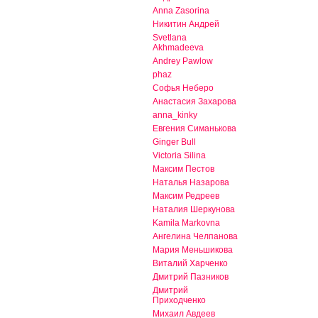
Anna Zasorina
Никитин Андрей
Svetlana
Akhmadeeva
Andrey Pawlow
phaz
Софья Неберо
Анастасия Захарова
anna_kinky
Евгения Симанькова
Ginger Bull
Victoria Silina
Максим Пестов
Наталья Назарова
Максим Редреев
Наталия Шеркунова
Kamila Markovna
Ангелина Челпанова
Мария Меньшикова
Виталий Харченко
Дмитрий Пазников
Дмитрий
Приходченко
Михаил Авдеев