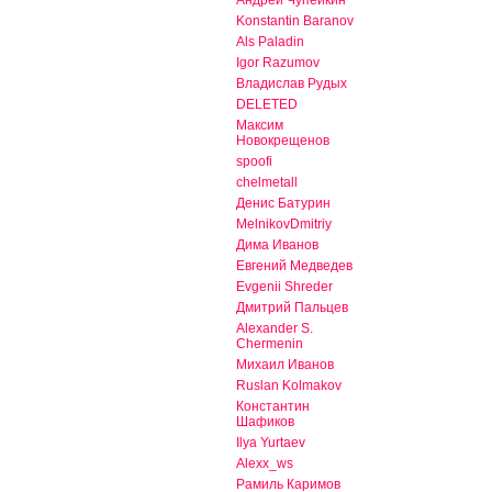
Konstantin Baranov
Als Paladin
Igor Razumov
Владислав Рудых
DELETED
Максим
Новокрещенов
spoofi
chelmetall
Денис Батурин
MelnikovDmitriy
Дима Иванов
Евгений Медведев
Evgenii Shreder
Дмитрий Пальцев
Alexander S.
Chermenin
Михаил Иванов
Ruslan Kolmakov
Константин
Шафиков
Ilya Yurtaev
Alexx_ws
Рамиль Каримов