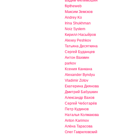
Вадим Филимошин
fliptheweb
Максим Земсков
Andrey Ko
Irina Shukhman
Noiz System
Кирилл Насыйров
Alexey Peshkov
Татьяна Десяткина
Сергей Буданцев
Антон Вахмин
parkov
Ксения Канкана
Alexander Byndyu
Vladimir Zotov
Екатерина Диянова
Дмитрий Бабушкин
Александр Вахов
Сергей Чеботарёв
Петр Кудинов
Наталья Колмакова
Anton Karimov
Алёна Тарасова
Олег Гавриловский