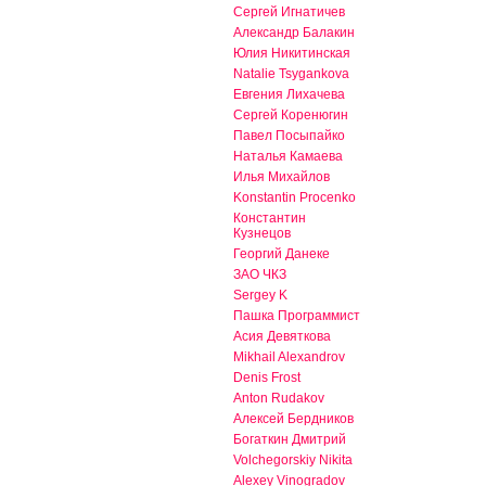
Сергей Игнатичев
Александр Балакин
Юлия Никитинская
Natalie Tsygankova
Евгения Лихачева
Сергей Коренюгин
Павел Посыпайко
Наталья Камаева
Илья Михайлов
Konstantin Procenko
Константин
Кузнецов
Георгий Данеке
ЗАО ЧКЗ
Sergey K
Пашка Программист
Асия Девяткова
Mikhail Alexandrov
Denis Frost
Anton Rudakov
Алексей Бердников
Богаткин Дмитрий
Volchegorskiy Nikita
Alexey Vinogradov