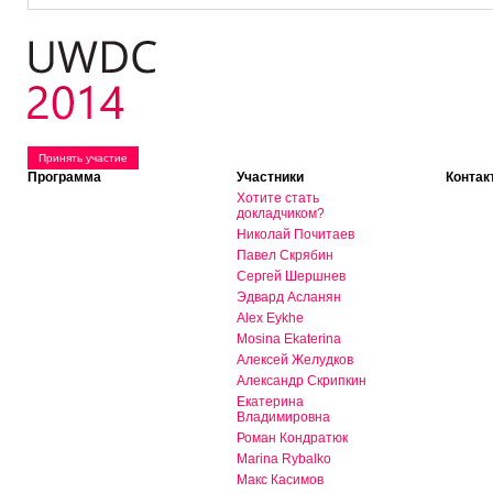
Принять участие
Программа
Участники
Контак
Хотите стать
докладчиком?
Николай Почитаев
Павел Скрябин
Сергей Шершнев
Эдвард Асланян
Alex Eykhe
Mosina Ekaterina
Алексей Желудков
Александр Скрипкин
Екатерина
Владимировна
Роман Кондратюк
Marina Rybalko
Макс Касимов