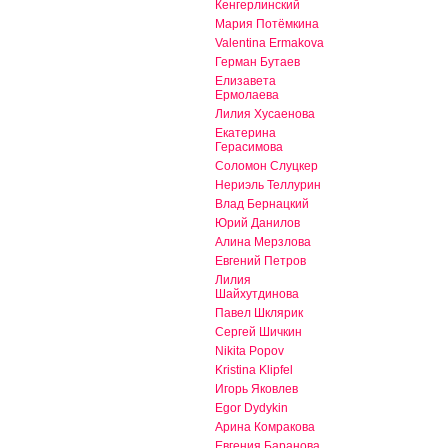
Кенгерлинский
Мария Потёмкина
Valentina Ermakova
Герман Бутаев
Елизавета
Ермолаева
Лилия Хусаенова
Екатерина
Герасимова
Соломон Слуцкер
Нериэль Теллурин
Влад Бернацкий
Юрий Данилов
Алина Мерзлова
Евгений Петров
Лилия
Шайхутдинова
Павел Шклярик
Сергей Шичкин
Nikita Popov
Kristina Klipfel
Игорь Яковлев
Egor Dydykin
Арина Комракова
Евгения Баранова