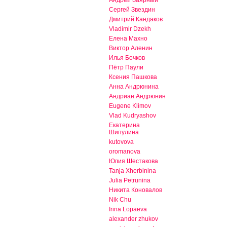
Сергей Звездин
Дмитрий Кандаков
Vladimir Dzekh
Елена Махно
Виктор Аленин
Илья Бочков
Пётр Паули
Ксения Пашкова
Анна Андрюнина
Андриан Андрюнин
Eugene Klimov
Vlad Kudryashov
Екатерина
Шипулина
kutovova
oromanova
Юлия Шестакова
Tanja Xherbinina
Julia Petrunina
Никита Коновалов
Nik Chu
Irina Lopaeva
alexander zhukov