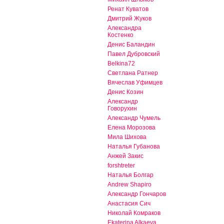
Ренат Куватов
Дмитрий Жуков
Александра
Костенко
Денис Баландин
Павел Дубровский
Belkina72
Светлана Ратнер
Вячеслав Уфимцев
Денис Козин
Александр
Говорухин
Александр Чумель
Елена Морозова
Мила Шихова
Наталья Губанова
Анжей Закис
forshtreter
Наталья Болгар
Andrew Shapiro
Александр Гончаров
Анастасия Сич
Николай Комраков
Ekaterina Alkaeva