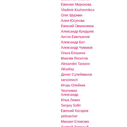
Евгения Миронова
Vladimir Kozhevnikov
Олег Шурмин
Алия Юсупова
Евгений Овчинников
Александр Кредшев
Антон Емельянов
Александр Бет
Александр Чумаков
Ольга Егошина
Максим Яхонтов
Alexander Tarasov
AKudlay
Денис Сулейманов
servomech
Игорь Олейник
Чехломин
Александр
Илья Левин
Sergey Sofin
Евгений Косарев
yellowchel
Михаил Еловских
Андрей Заярный