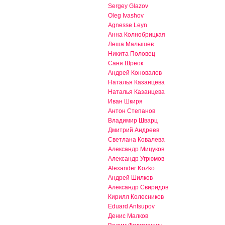
Sergey Glazov
Oleg Ivashov
Agnesse Leyn
Анна Колнобрицкая
Леша Малышев
Никита Половец
Саня Шреок
Андрей Коновалов
Наталья Казанцева
Наталья Казанцева
Иван Шкиря
Антон Степанов
Владимир Шварц
Дмитрий Андреев
Светлана Ковалева
Александр Мицуков
Александр Угрюмов
Alexander Kozko
Андрей Шилков
Александр Свиридов
Кирилл Колесников
Eduard Antsupov
Денис Малков