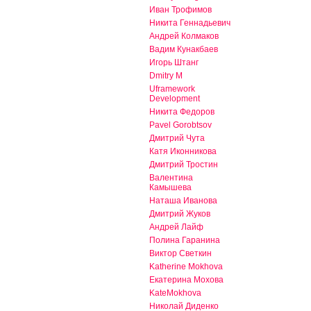
Иван Трофимов
Никита Геннадьевич
Андрей Колмаков
Вадим Кунакбаев
Игорь Штанг
Dmitry M
Uframework
Development
Никита Федоров
Pavel Gorobtsov
Дмитрий Чута
Катя Иконникова
Дмитрий Тростин
Валентина
Камышева
Наташа Иванова
Дмитрий Жуков
Андрей Лайф
Полина Гаранина
Виктор Светкин
Katherine Mokhova
Екатерина Мохова
KateMokhova
Николай Диденко