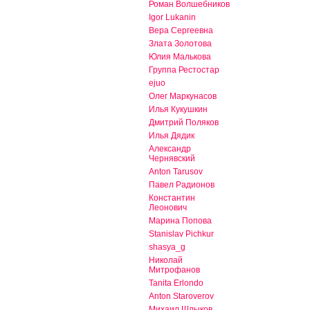
Роман Волшебников
Igor Lukanin
Вера Сергеевна
Злата Золотова
Юлия Малькова
Группа Рестостар
ejuo
Олег Маркунасов
Илья Кукушкин
Дмитрий Поляков
Илья Дядик
Александр
Чернявский
Anton Tarusov
Павел Радионов
Константин
Леонович
Марина Попова
Stanislav Pichkur
shasya_g
Николай
Митрофанов
Tanita Erlondo
Anton Staroverov
Михаил Шлыков