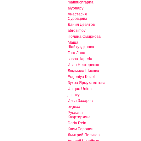
matmuchrapna
alyonapy
Анастасия
Суровцева
Данил Девятов
abrosimov
Полина Смирнова
Маша
Шайхутдинова
Гога Лапа
sasha_laperla
Иван Нестеренко
Людмила Шихова
Eugeniya Kozel
Зухра Ярмухаметова
Unique Unfrm
jiltnavy
Илья Захаров
evgexa
Руслана
Квартиркина
Daria Rein
Клим Бородин
Дмитрий Поляков
Андрей Чупейкин