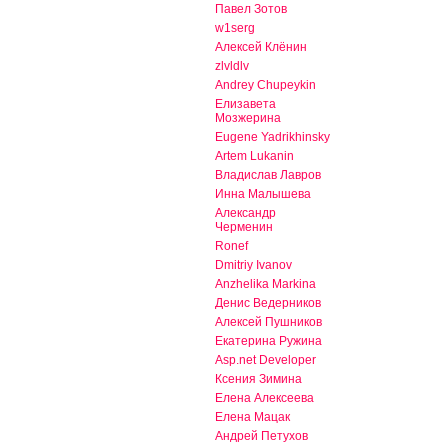
Павел Зотов
w1serg
Алексей Клёнин
zlvldlv
Andrey Chupeykin
Елизавета
Мозжерина
Eugene Yadrikhinsky
Artem Lukanin
Владислав Лавров
Инна Малышева
Александр
Черменин
Ronef
Dmitriy Ivanov
Anzhelika Markina
Денис Ведерников
Алексей Пушников
Екатерина Ружина
Asp.net Developer
Ксения Зимина
Елена Алексеева
Елена Мацак
Андрей Петухов