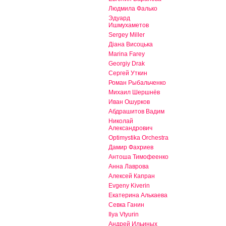
Людмила Фалько
Эдуард
Ишмухаметов
Sergey Miller
Діана Висоцька
Marina Farey
Georgiy Drak
Сергей Уткин
Роман Рыбальченко
Михаил Шершнёв
Иван Ошурков
Абдрашитов Вадим
Николай
Александрович
Optimystika Orchestra
Дамир Фахриев
Антоша Тимофеенко
Анна Лаврова
Алексей Капран
Evgeny Kiverin
Екатерина Алькаева
Севка Ганин
Ilya Vtyurin
Андрей Ильиных