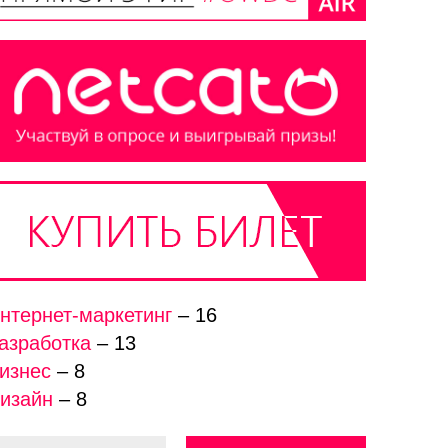
нтернет-маркетинг
– 16
азработка
– 13
изнес
– 8
изайн
– 8