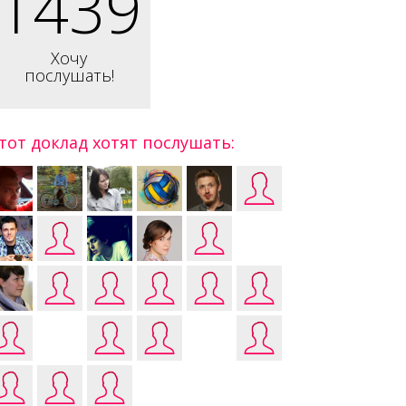
1439
Хочу
послушать!
тот доклад хотят послушать: