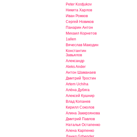
Peter Kostjukov
Никита Харлов
Иван Рожков
Сергей Новиков
Панарин Антон
Михаил Корнетов
1allen
Вячеслав Макодин
Константин
Завьялов
Александр
Aleks Ander
Антон Шаманаев
Дмитрий Тростин
Artem Uchiha
Алёна Дубяга
Алексей Кушнир
Влад Копанев
Кирилл Соколов
Алина Закирзянова
Дмитрий Павлов
Наталья Остапенко
Алена Карпенко
Данил Gzbender