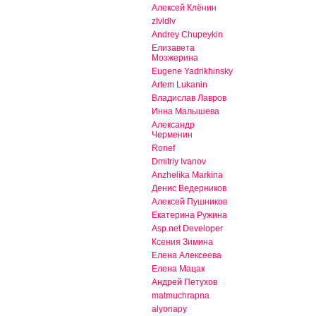
Алексей Клёнин
zlvldlv
Andrey Chupeykin
Елизавета
Мозжерина
Eugene Yadrikhinsky
Artem Lukanin
Владислав Лавров
Инна Малышева
Александр
Черменин
Ronef
Dmitriy Ivanov
Anzhelika Markina
Денис Ведерников
Алексей Пушников
Екатерина Ружина
Asp.net Developer
Ксения Зимина
Елена Алексеева
Елена Мацак
Андрей Петухов
matmuchrapna
alyonapy