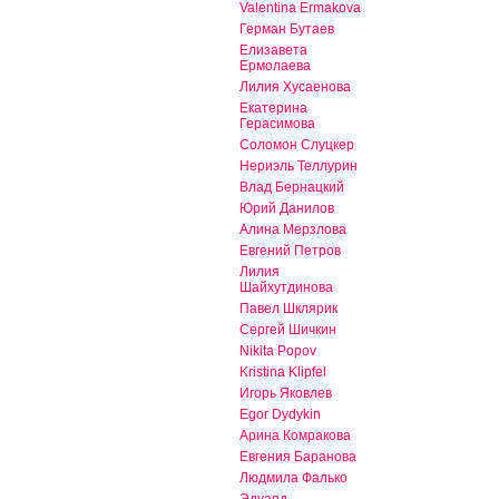
Valentina Ermakova
Герман Бутаев
Елизавета
Ермолаева
Лилия Хусаенова
Екатерина
Герасимова
Соломон Слуцкер
Нериэль Теллурин
Влад Бернацкий
Юрий Данилов
Алина Мерзлова
Евгений Петров
Лилия
Шайхутдинова
Павел Шклярик
Сергей Шичкин
Nikita Popov
Kristina Klipfel
Игорь Яковлев
Egor Dydykin
Арина Комракова
Евгения Баранова
Людмила Фалько
Эдуард