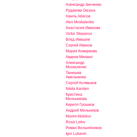
Александр Зинченко
Рудакова Оксана
Наиль Абясов
Alex Moskalenko
Анастасия Иванова
Victor Stepanov
Влад Имашев
Сергей Иванов
Мария Комаркова
Авдеев Михаил
Александр
Москаленко
Танюшка
Амельченко
Сергей Колмыков
Nikita Karsten
Кристина
Мельникова
Кирилл Грошков
Андрей Мельников
Maxim Abdalov
Rossi Letov
Роман Волшебников
Igor Lukanin