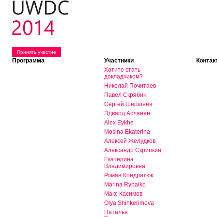
Принять участие
Программа
Участники
Контак
Хотите стать
докладчиком?
Николай Почитаев
Павел Скрябин
Сергей Шершнев
Эдвард Асланян
Alex Eykhe
Mosina Ekaterina
Алексей Желудков
Александр Скрипкин
Екатерина
Владимировна
Роман Кондратюк
Marina Rybalko
Макс Касимов
Olya Shihkerimova
Наталья