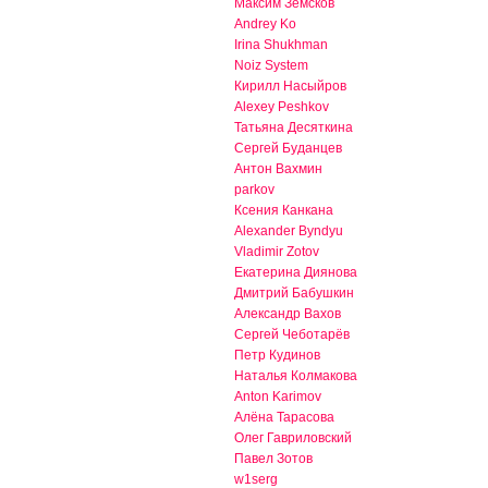
Максим Земсков
Andrey Ko
Irina Shukhman
Noiz System
Кирилл Насыйров
Alexey Peshkov
Татьяна Десяткина
Сергей Буданцев
Антон Вахмин
parkov
Ксения Канкана
Alexander Byndyu
Vladimir Zotov
Екатерина Диянова
Дмитрий Бабушкин
Александр Вахов
Сергей Чеботарёв
Петр Кудинов
Наталья Колмакова
Anton Karimov
Алёна Тарасова
Олег Гавриловский
Павел Зотов
w1serg