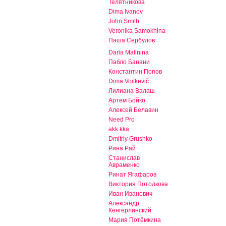
Телятникова
Dima Ivanov
John Smith
Veronika Samokhina
Паша Сербулов
Daria Malinina
Пабло Банани
Константин Попов
Dima Voitkevič
Лилиана Валаш
Артем Бойко
Алексей Белавин
Need Pro
akk kka
Dmitriy Grushko
Рина Рай
Станислав
Авраменко
Ринат Ягафаров
Виктория Потолкова
Иван Иванович
Александр
Кенгерлинский
Мария Потёмкина