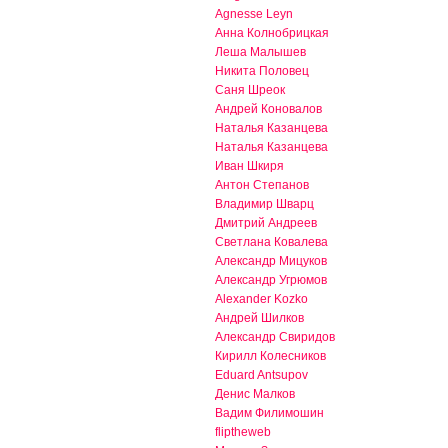
Agnesse Leyn
Анна Колнобрицкая
Леша Малышев
Никита Половец
Саня Шреок
Андрей Коновалов
Наталья Казанцева
Наталья Казанцева
Иван Шкиря
Антон Степанов
Владимир Шварц
Дмитрий Андреев
Светлана Ковалева
Александр Мицуков
Александр Угрюмов
Alexander Kozko
Андрей Шилков
Александр Свиридов
Кирилл Колесников
Eduard Antsupov
Денис Малков
Вадим Филимошин
fliptheweb