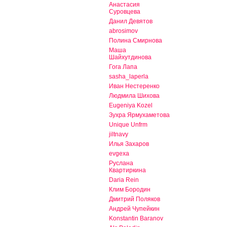
Анастасия
Суровцева
Данил Девятов
abrosimov
Полина Смирнова
Маша
Шайхутдинова
Гога Лапа
sasha_laperla
Иван Нестеренко
Людмила Шихова
Eugeniya Kozel
Зухра Ярмухаметова
Unique Unfrm
jiltnavy
Илья Захаров
evgexa
Руслана
Квартиркина
Daria Rein
Клим Бородин
Дмитрий Поляков
Андрей Чупейкин
Konstantin Baranov