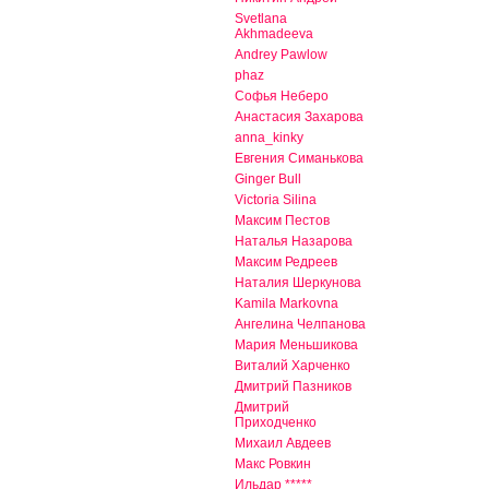
Svetlana
Akhmadeeva
Andrey Pawlow
phaz
Софья Неберо
Анастасия Захарова
anna_kinky
Евгения Симанькова
Ginger Bull
Victoria Silina
Максим Пестов
Наталья Назарова
Максим Редреев
Наталия Шеркунова
Kamila Markovna
Ангелина Челпанова
Мария Меньшикова
Виталий Харченко
Дмитрий Пазников
Дмитрий
Приходченко
Михаил Авдеев
Макс Ровкин
Ильдар *****