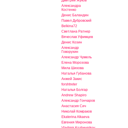
Дмитрий Жуков
Александра
Костенко
Денис Баландин
Павел Дубровский
Belkina72
Светлана Ратнер
Вячеслав Уфимцев
Денис Козин
Александр
Говорухин
Александр Чумель
Елена Морозова
Мила Шихова
Наталья Губанова
Анжей Закис
forshtreter
Наталья Болгар
Andrew Shapiro
Александр Гончаров
Анастасия Сич
Николай Комраков
Ekaterina Alkaeva
Евгения Миронова
Vladimir Kozhevnikov