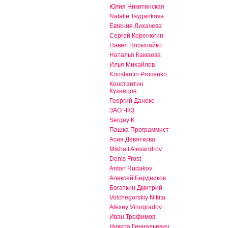
Юлия Никитинская
Natalie Tsygankova
Евгения Лихачева
Сергей Коренюгин
Павел Посыпайко
Наталья Камаева
Илья Михайлов
Konstantin Procenko
Константин
Кузнецов
Георгий Данеке
ЗАО ЧКЗ
Sergey K
Пашка Программист
Асия Девяткова
Mikhail Alexandrov
Denis Frost
Anton Rudakov
Алексей Бердников
Богаткин Дмитрий
Volchegorskiy Nikita
Alexey Vinogradov
Иван Трофимов
Никита Геннадьевич