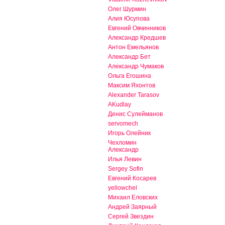
Олег Шурмин
Алия Юсупова
Евгений Овчинников
Александр Кредшев
Антон Емельянов
Александр Бет
Александр Чумаков
Ольга Егошина
Максим Яхонтов
Alexander Tarasov
AKudlay
Денис Сулейманов
servomech
Игорь Олейник
Чехломин
Александр
Илья Левин
Sergey Sofin
Евгений Косарев
yellowchel
Михаил Еловских
Андрей Заярный
Сергей Звездин