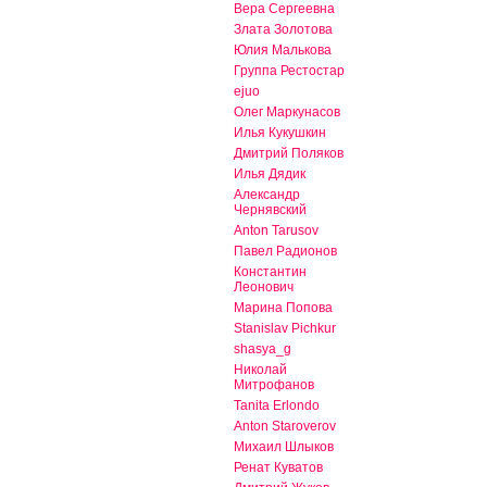
Вера Сергеевна
Злата Золотова
Юлия Малькова
Группа Рестостар
ejuo
Олег Маркунасов
Илья Кукушкин
Дмитрий Поляков
Илья Дядик
Александр
Чернявский
Anton Tarusov
Павел Радионов
Константин
Леонович
Марина Попова
Stanislav Pichkur
shasya_g
Николай
Митрофанов
Tanita Erlondo
Anton Staroverov
Михаил Шлыков
Ренат Куватов