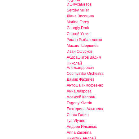
Ишмухаметов
Sergey Miller
Діана Висоцька
Marina Farey
Georgiy Drak
Сергей Уткин
Роман Рыбальченко
Михаил Шершнёв
Иван Ошурков
Абдрашитов Вадим
Николай
Александрович
Optimystika Orchestra
Дамир Фахриев
Антоша Тимофеенко
Анна Лаврова
Алексей Капран
Evgeny Kiverin
Екатерина Алькаева
Севка Ганин
Ilya Vtyurin
Андрей Ильиных
Anna Zasorina
Никитин Андрей