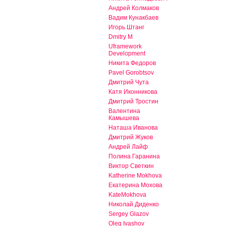
Андрей Колмаков
Вадим Кунакбаев
Игорь Штанг
Dmitry M
Uframework
Development
Никита Федоров
Pavel Gorobtsov
Дмитрий Чута
Катя Иконникова
Дмитрий Тростин
Валентина
Камышева
Наташа Иванова
Дмитрий Жуков
Андрей Лайф
Полина Гаранина
Виктор Светкин
Katherine Mokhova
Екатерина Мохова
KateMokhova
Николай Диденко
Sergey Glazov
Oleg Ivashov