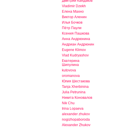
Дмитрий Кандаков
Vladimir Dzekh
Елена Махно
Виктор Аленин
Илья Бочков
Пётр Паули
Ксения Пашкова
Анна Андрюнина
Андриан Андрюнин
Eugene Klimov
Vlad Kudryashov
Екатерина
Шипулина
kutovova
oromanova
Юлия Шестакова
Tanja Xherbinina
Julia Petrunina
Никита Коновалов
Nik Chu
Irina Lopaeva
alexander zhukov
nogizhopaboroda
Alexander Zhukov