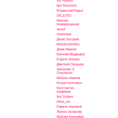
Als Paladin
Igor Razumov
Владислав Рудых
DELETED
Максим
Новокрещенов
spoofi
chelmetall
Денис Батурин
MelnikovDmitriy
Дима Иванов
Евгений Медведев
Evgenii Shreder
Дмитрий Пальцев
Alexander S.
Chermenin
Михаил Иванов
Ruslan Kolmakov
Константин
Шафиков
Ilya Yurtaev
Alexx_ws
Рамиль Каримов
Жанна Захарова
Максим Анисимов