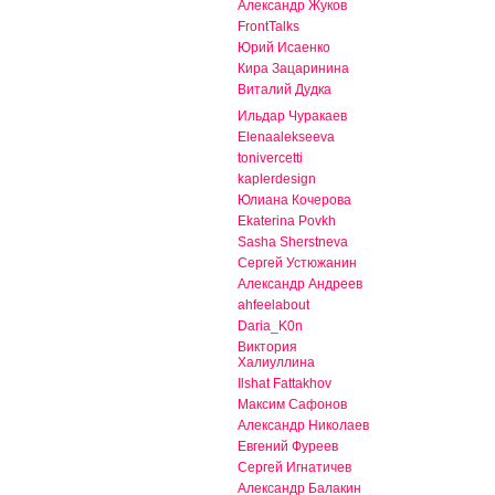
Александр Жуков
FrontTalks
Юрий Исаенко
Кира Зацаринина
Виталий Дудка
Ильдар Чуракаев
Elenaalekseeva
tonivercetti
kaplerdesign
Юлиана Кочерова
Ekaterina Povkh
Sasha Sherstneva
Сергей Устюжанин
Александр Андреев
ahfeelabout
Daria_K0n
Виктория
Халиуллина
Ilshat Fattakhov
Максим Сафонов
Александр Николаев
Евгений Фуреев
Сергей Игнатичев
Александр Балакин