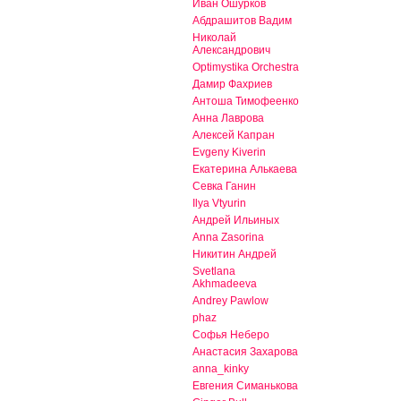
Иван Ошурков
Абдрашитов Вадим
Николай
Александрович
Optimystika Orchestra
Дамир Фахриев
Антоша Тимофеенко
Анна Лаврова
Алексей Капран
Evgeny Kiverin
Екатерина Алькаева
Севка Ганин
Ilya Vtyurin
Андрей Ильиных
Anna Zasorina
Никитин Андрей
Svetlana
Akhmadeeva
Andrey Pawlow
phaz
Софья Неберо
Анастасия Захарова
anna_kinky
Евгения Симанькова