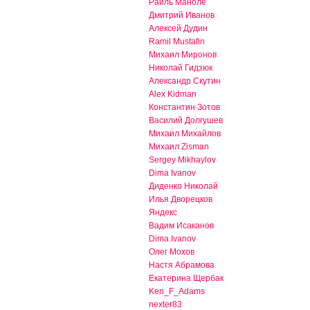
Раиль Маноле
Дмитрий Иванов
Алексей Дудин
Ramil Mustafin
Михаил Миронов
Николай Гидзюк
Александр Скутин
Alex Kidman
Константин Зотов
Василий Долгушев
Михаил Михайлов
Михаил Zisman
Sergey Mikhaylov
Dima Ivanov
Диденко Николай
Илья Дворецков
Яндекс
Вадим Исаканов
Dima Ivanov
Олег Мохов
Настя Абрамова
Екатерина Щербак
Ken_F_Adams
nexter83