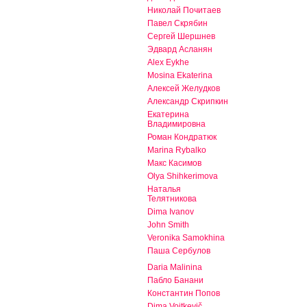
Николай Почитаев
Павел Скрябин
Сергей Шершнев
Эдвард Асланян
Alex Eykhe
Mosina Ekaterina
Алексей Желудков
Александр Скрипкин
Екатерина
Владимировна
Роман Кондратюк
Marina Rybalko
Макс Касимов
Olya Shihkerimova
Наталья
Телятникова
Dima Ivanov
John Smith
Veronika Samokhina
Паша Сербулов
Daria Malinina
Пабло Банани
Константин Попов
Dima Voitkevič