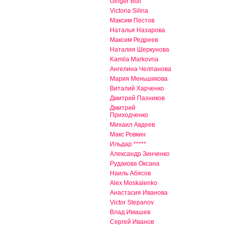
Ginger Bull
Victoria Silina
Максим Пестов
Наталья Назарова
Максим Редреев
Наталия Шеркунова
Kamila Markovna
Ангелина Челпанова
Мария Меньшикова
Виталий Харченко
Дмитрий Пазников
Дмитрий
Приходченко
Михаил Авдеев
Макс Ровкин
Ильдар *****
Александр Зинченко
Рудакова Оксана
Наиль Абясов
Alex Moskalenko
Анастасия Иванова
Victor Stepanov
Влад Имашев
Сергей Иванов