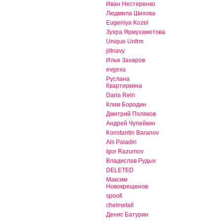
Иван Нестеренко
Людмила Шихова
Eugeniya Kozel
Зухра Ярмухаметова
Unique Unfrm
jiltnavy
Илья Захаров
evgexa
Руслана
Квартиркина
Daria Rein
Клим Бородин
Дмитрий Поляков
Андрей Чупейкин
Konstantin Baranov
Als Paladin
Igor Razumov
Владислав Рудых
DELETED
Максим
Новокрещенов
spoofi
chelmetall
Денис Батурин