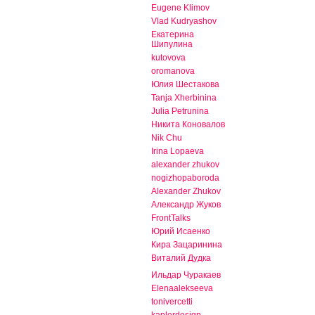
Eugene Klimov
Vlad Kudryashov
Екатерина
Шипулина
kutovova
oromanova
Юлия Шестакова
Tanja Xherbinina
Julia Petrunina
Никита Коновалов
Nik Chu
Irina Lopaeva
alexander zhukov
nogizhopaboroda
Alexander Zhukov
Александр Жуков
FrontTalks
Юрий Исаенко
Кира Зацаринина
Виталий Дудка
Ильдар Чуракаев
Elenaalekseeva
tonivercetti