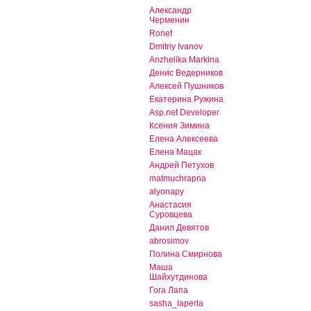
Александр
Черменин
Ronef
Dmitriy Ivanov
Anzhelika Markina
Денис Ведерников
Алексей Пушников
Екатерина Ружина
Asp.net Developer
Ксения Зимина
Елена Алексеева
Елена Мацак
Андрей Петухов
matmuchrapna
alyonapy
Анастасия
Суровцева
Данил Девятов
abrosimov
Полина Смирнова
Маша
Шайхутдинова
Гога Лапа
sasha_laperla