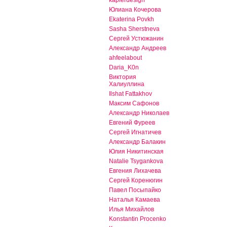
kaplerdesign
Юлиана Кочерова
Ekaterina Povkh
Sasha Sherstneva
Сергей Устюжанин
Александр Андреев
ahfeelabout
Daria_K0n
Виктория
Халиуллина
Ilshat Fattakhov
Максим Сафонов
Александр Николаев
Евгений Фуреев
Сергей Игнатичев
Александр Балакин
Юлия Никитинская
Natalie Tsygankova
Евгения Лихачева
Сергей Коренюгин
Павел Посыпайко
Наталья Камаева
Илья Михайлов
Konstantin Procenko