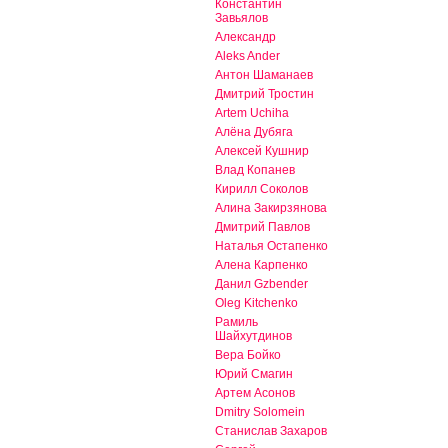
Константин
Завьялов
Александр
Aleks Ander
Антон Шаманаев
Дмитрий Тростин
Artem Uchiha
Алёна Дубяга
Алексей Кушнир
Влад Копанев
Кирилл Соколов
Алина Закирзянова
Дмитрий Павлов
Наталья Остапенко
Алена Карпенко
Данил Gzbender
Oleg Kitchenko
Рамиль
Шайхутдинов
Вера Бойко
Юрий Смагин
Артем Асонов
Dmitry Solomein
Станислав Захаров