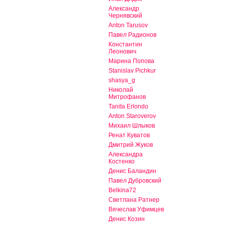
Александр
Чернявский
Anton Tarusov
Павел Радионов
Константин
Леонович
Марина Попова
Stanislav Pichkur
shasya_g
Николай
Митрофанов
Tanita Erlondo
Anton Staroverov
Михаил Шлыков
Ренат Куватов
Дмитрий Жуков
Александра
Костенко
Денис Баландин
Павел Дубровский
Belkina72
Светлана Ратнер
Вячеслав Уфимцев
Денис Козин