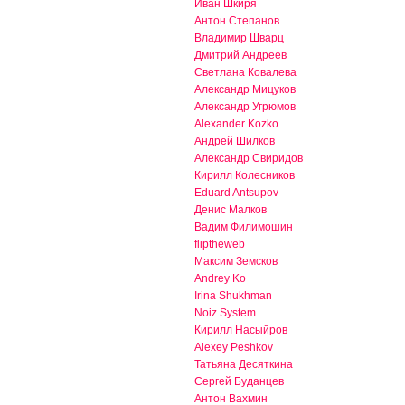
Иван Шкиря
Антон Степанов
Владимир Шварц
Дмитрий Андреев
Светлана Ковалева
Александр Мицуков
Александр Угрюмов
Alexander Kozko
Андрей Шилков
Александр Свиридов
Кирилл Колесников
Eduard Antsupov
Денис Малков
Вадим Филимошин
fliptheweb
Максим Земсков
Andrey Ko
Irina Shukhman
Noiz System
Кирилл Насыйров
Alexey Peshkov
Татьяна Десяткина
Сергей Буданцев
Антон Вахмин