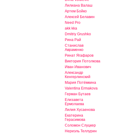
Лилиана Валаш
Артем Бойко
Алексей Белавин
Need Pro
akk kka
Dmitriy Grushko
Рина Рай
Станислав
Авраменко
Ринат Ягафаров
Виктория Потолкова
Иван Иванович
Александр
Кенгерлинский
Мария Потёмкина
Valentina Ermakova
Герман Бутаев
Елизавета
Ермолаева
Лилия Хусаенова
Екатерина
Герасимова
Соломон Слуцкер
Нериэль Теллурин