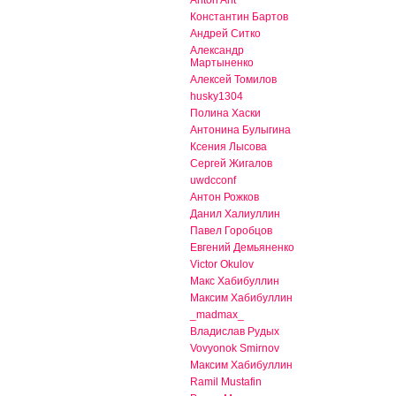
Anton Ant
Константин Бартов
Андрей Ситко
Александр
Мартыненко
Алексей Томилов
husky1304
Полина Хаски
Антонина Булыгина
Ксения Лысова
Сергей Жигалов
uwdcconf
Антон Рожков
Данил Халиуллин
Павел Горобцов
Евгений Демьяненко
Victor Okulov
Макс Хабибуллин
Максим Хабибуллин
_madmax_
Владислав Рудых
Vovyonok Smirnov
Максим Хабибуллин
Ramil Mustafin