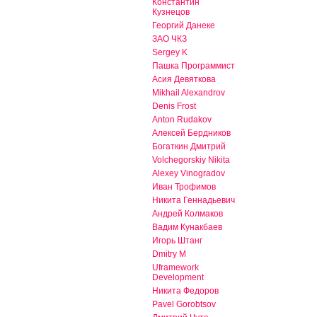
Константин
Кузнецов
Георгий Данеке
ЗАО ЧКЗ
Sergey K
Пашка Программист
Асия Девяткова
Mikhail Alexandrov
Denis Frost
Anton Rudakov
Алексей Бердников
Богаткин Дмитрий
Volchegorskiy Nikita
Alexey Vinogradov
Иван Трофимов
Никита Геннадьевич
Андрей Колмаков
Вадим Кунакбаев
Игорь Штанг
Dmitry M
Uframework
Development
Никита Федоров
Pavel Gorobtsov