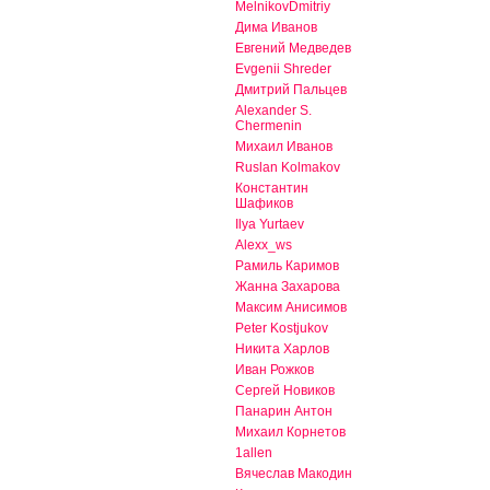
MelnikovDmitriy
Дима Иванов
Евгений Медведев
Evgenii Shreder
Дмитрий Пальцев
Alexander S.
Chermenin
Михаил Иванов
Ruslan Kolmakov
Константин
Шафиков
Ilya Yurtaev
Alexx_ws
Рамиль Каримов
Жанна Захарова
Максим Анисимов
Peter Kostjukov
Никита Харлов
Иван Рожков
Сергей Новиков
Панарин Антон
Михаил Корнетов
1allen
Вячеслав Макодин