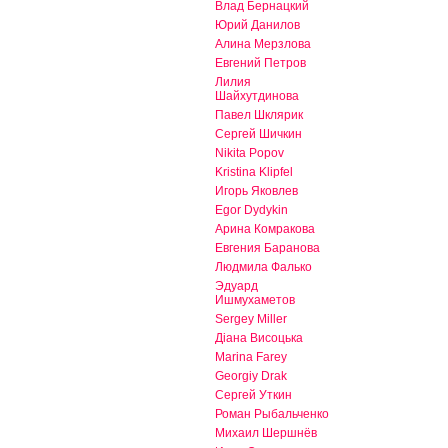
Влад Бернацкий
Юрий Данилов
Алина Мерзлова
Евгений Петров
Лилия
Шайхутдинова
Павел Шклярик
Сергей Шичкин
Nikita Popov
Kristina Klipfel
Игорь Яковлев
Egor Dydykin
Арина Комракова
Евгения Баранова
Людмила Фалько
Эдуард
Ишмухаметов
Sergey Miller
Діана Висоцька
Marina Farey
Georgiy Drak
Сергей Уткин
Роман Рыбальченко
Михаил Шершнёв