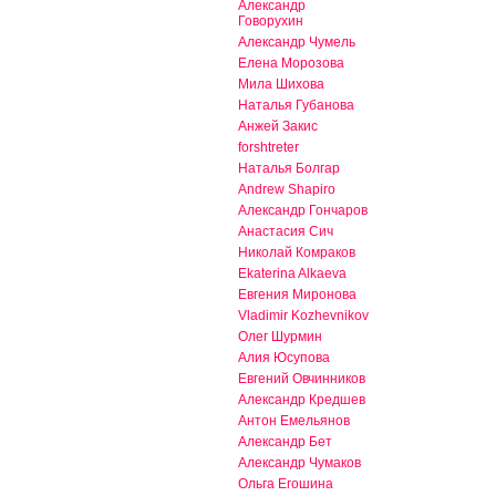
Александр
Говорухин
Александр Чумель
Елена Морозова
Мила Шихова
Наталья Губанова
Анжей Закис
forshtreter
Наталья Болгар
Andrew Shapiro
Александр Гончаров
Анастасия Сич
Николай Комраков
Ekaterina Alkaeva
Евгения Миронова
Vladimir Kozhevnikov
Олег Шурмин
Алия Юсупова
Евгений Овчинников
Александр Кредшев
Антон Емельянов
Александр Бет
Александр Чумаков
Ольга Егошина