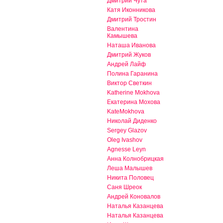
Дмитрий Чута
Катя Иконникова
Дмитрий Тростин
Валентина
Камышева
Наташа Иванова
Дмитрий Жуков
Андрей Лайф
Полина Гаранина
Виктор Светкин
Katherine Mokhova
Екатерина Мохова
KateMokhova
Николай Диденко
Sergey Glazov
Oleg Ivashov
Agnesse Leyn
Анна Колнобрицкая
Леша Малышев
Никита Половец
Саня Шреок
Андрей Коновалов
Наталья Казанцева
Наталья Казанцева