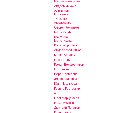
Мария Комаркова
Авдеев Михаил
Александр
Москаленко
Танюшка
Амельченко
Сергей Колмыков
Nikita Karsten
Кристина
Мельникова
Кирилл Грошков
Андрей Мельников
Maxim Abdalov
Rossi Letov
Роман Волшебников
Igor Lukanin
Вера Сергеевна
Злата Золотова
Юлия Малькова
Группа Рестостар
ejuo
Олег Маркунасов
Илья Кукушкин
Дмитрий Поляков
Илья Дядик