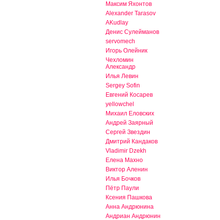
Максим Яхонтов
Alexander Tarasov
AKudlay
Денис Сулейманов
servomech
Игорь Олейник
Чехломин
Александр
Илья Левин
Sergey Sofin
Евгений Косарев
yellowchel
Михаил Еловских
Андрей Заярный
Сергей Звездин
Дмитрий Кандаков
Vladimir Dzekh
Елена Махно
Виктор Аленин
Илья Бочков
Пётр Паули
Ксения Пашкова
Анна Андрюнина
Андриан Андрюнин