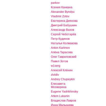
parkov
Ксения Канкана
Alexander Byndyu
Vladimir Zotov
Екатерина Диянова
Дмитрий Бабушкин
Александр Вахов
Сергей Чеботарёв
Петр Кудинов
Наталья Колмакова
Anton Karimov
Алёна Тарасова
Олег Гавриловский
Павел Зотов
w1serg
Алексей Клёнин
zlvldlv
Andrey Chupeykin
Елизавета
Мозжерина
Eugene Yadrikhinsky
Artem Lukanin
Владислав Лавров
Инна Малышева